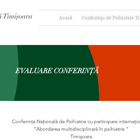
vă Timișoara
Acasă
Conferinţa de Psihiatrie T
EVALUARE CONFERINŢĂ
Conferinţa Naţională de Psihiatrie cu participare internaţio
"Abordarea multidisciplinară în psihiatrie " 
Timişoara 