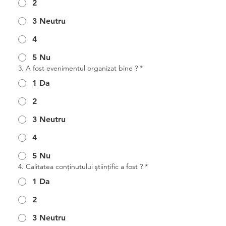
2
3 Neutru
4
5 Nu
3. A fost evenimentul organizat bine ?
*
1 Da
2
3 Neutru
4
5 Nu
4. Calitatea conţinutului ştiinţific a fost ?
*
1 Da
2
3 Neutru