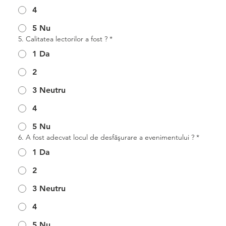
4
5 Nu
5. Calitatea lectorilor a fost ?
*
1 Da
2
3 Neutru
4
5 Nu
6. A fost adecvat locul de desfăşurare a evenimentului ?
*
1 Da
2
3 Neutru
4
5 Nu