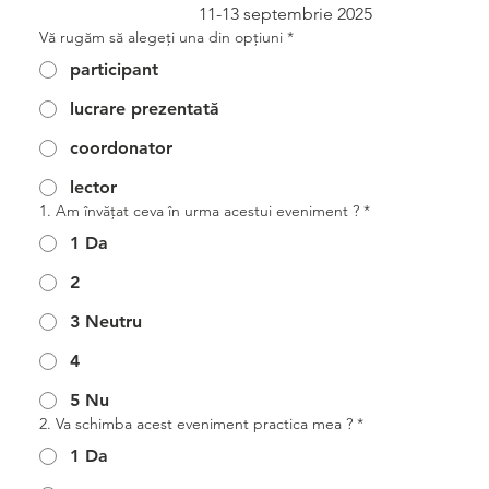
11-13 septembrie 2025
Vă rugăm să alegeţi una din opţiuni
*
participant
lucrare prezentată
coordonator
lector
1. Am învăţat ceva în urma acestui eveniment ?
*
1 Da
2
3 Neutru
4
5 Nu
2. Va schimba acest eveniment practica mea ?
*
1 Da