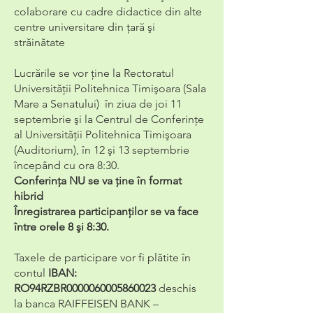
colaborare cu cadre didactice din alte
centre universitare din ţară şi
străinătate
Lucrările se vor ţine la Rectoratul
Universităţii Politehnica Timişoara (Sala
Mare a Senatului) în ziua de joi 11
septembrie şi la Centrul de Conferințe
al Universității Politehnica Timişoara
(Auditorium), în 12 şi 13 septembrie
începând cu ora 8:30.
Conferinţa NU se va ţine în format
hibrid
Înregistrarea participanţilor se va face
între orele 8 şi 8:30.
Taxele de participare vor fi plătite în
contul
IBAN:
RO94RZBR0000060005860023
deschis
la banca RAIFFEISEN BANK –