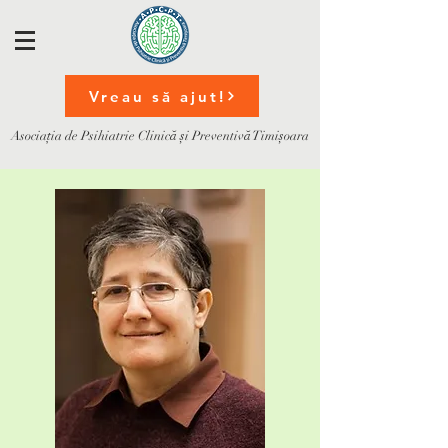
Vreau să ajut!
Asociația de Psihiatrie Clinică și Preventivă Timișoara