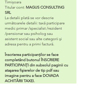
Timișoara
Titular cont:
MAGUS CONSULTING
SRL
La detalii plată se vor descrie
următoarele detalii: taxă participare
medic primar /specialist /rezident
/pensionar sau psiholog sau
asistent social sau alte categorii şi
adresa pentru a primi factură.
Înscrierea participanţilor se face
completând butonul ÎNSCRIERE
PARTICIPANŢI din subsolul paginii cu
ataşarea fişierelor de tip pdf sau
imagine pentru a face DOVADA
ACHITĂRII TAXEI.
În caz de disfuncţionalităţi, toate
datele necesare se vor trimite pe
adresa de e-mail:
psihiatrie@umft.ro